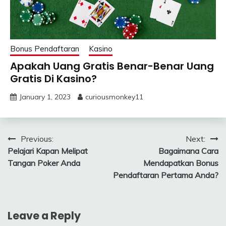
Bonus Pendaftaran
Kasino
Apakah Uang Gratis Benar-Benar Uang
Gratis Di Kasino?
January 1, 2023
curiousmonkey11
Post
Previous:
Next:
Pelajari Kapan Melipat
Bagaimana Cara
navigation
Tangan Poker Anda
Mendapatkan Bonus
Pendaftaran Pertama Anda?
Leave a Reply