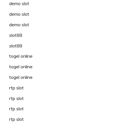
demo slot
demo slot
demo slot
slot88
slot88
togel online
togel online
togel online
rtp slot
rtp slot
rtp slot
rtp slot