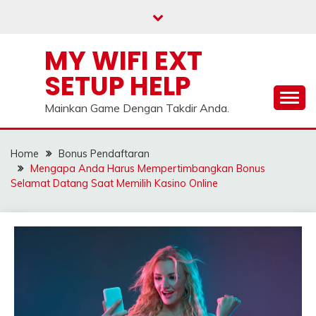
Skip
to
content
MY WIFI EXT
SETUP HELP
Mainkan Game Dengan Takdir Anda.
Home
Bonus Pendaftaran
Mengapa Anda Harus Mempertimbangkan Bonus
Selamat Datang Saat Memilih Kasino Online