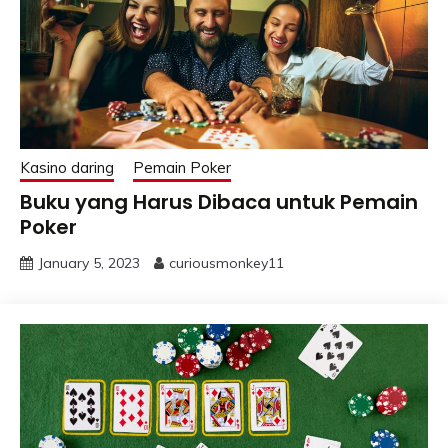
Kasino daring
Pemain Poker
Buku yang Harus Dibaca untuk Pemain
Poker
January 5, 2023
curiousmonkey11