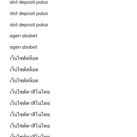
slot deposit pulsa
slot deposit pulsa
slot deposit pulsa
agen sbobet
agen sbobet
เว็บไซต์สล็อต
เว็บไซต์สล็อต
เว็บไซต์สล็อต
เว็บไซต์คาสิโนไทย
เว็บไซต์คาสิโนไทย
เว็บไซต์คาสิโนไทย
เว็บไซต์คาสิโนไทย
เว็บไซต์คาสิโนไทย