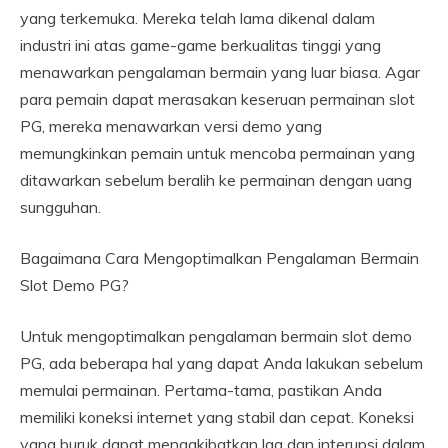
yang terkemuka. Mereka telah lama dikenal dalam
industri ini atas game-game berkualitas tinggi yang
menawarkan pengalaman bermain yang luar biasa. Agar
para pemain dapat merasakan keseruan permainan slot
PG, mereka menawarkan versi demo yang
memungkinkan pemain untuk mencoba permainan yang
ditawarkan sebelum beralih ke permainan dengan uang
sungguhan.
Bagaimana Cara Mengoptimalkan Pengalaman Bermain
Slot Demo PG?
Untuk mengoptimalkan pengalaman bermain slot demo
PG, ada beberapa hal yang dapat Anda lakukan sebelum
memulai permainan. Pertama-tama, pastikan Anda
memiliki koneksi internet yang stabil dan cepat. Koneksi
yang buruk dapat mengakibatkan lag dan interupsi dalam