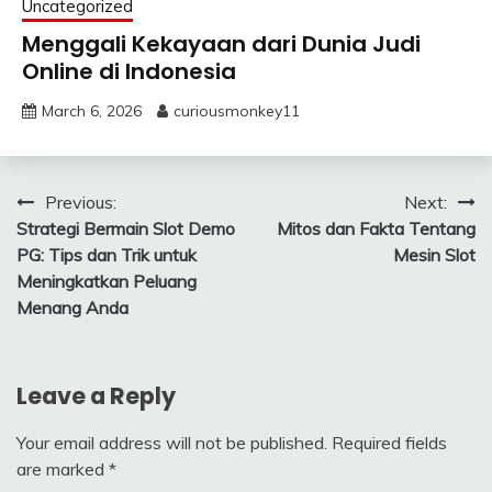
Uncategorized
Menggali Kekayaan dari Dunia Judi
Online di Indonesia
March 6, 2026
curiousmonkey11
Post
Previous:
Next:
Strategi Bermain Slot Demo
Mitos dan Fakta Tentang
navigation
PG: Tips dan Trik untuk
Mesin Slot
Meningkatkan Peluang
Menang Anda
Leave a Reply
Your email address will not be published.
Required fields
are marked
*