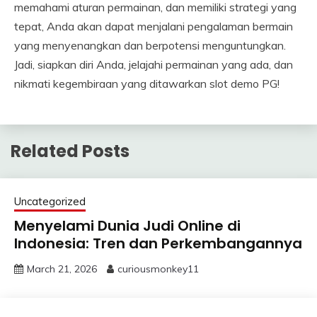
memahami aturan permainan, dan memiliki strategi yang
tepat, Anda akan dapat menjalani pengalaman bermain
yang menyenangkan dan berpotensi menguntungkan.
Jadi, siapkan diri Anda, jelajahi permainan yang ada, dan
nikmati kegembiraan yang ditawarkan slot demo PG!
Related Posts
Uncategorized
Menyelami Dunia Judi Online di
Indonesia: Tren dan Perkembangannya
March 21, 2026
curiousmonkey11