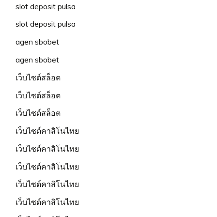
slot deposit pulsa
slot deposit pulsa
agen sbobet
agen sbobet
เว็บไซต์สล็อต
เว็บไซต์สล็อต
เว็บไซต์สล็อต
เว็บไซต์คาสิโนไทย
เว็บไซต์คาสิโนไทย
เว็บไซต์คาสิโนไทย
เว็บไซต์คาสิโนไทย
เว็บไซต์คาสิโนไทย