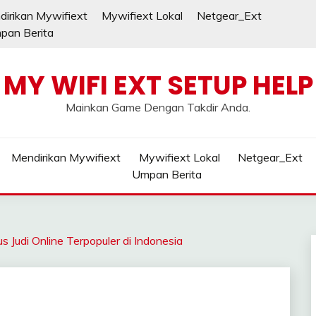
irikan Mywifiext
Mywifiext Lokal
Netgear_Ext
pan Berita
MY WIFI EXT SETUP HELP
Mainkan Game Dengan Takdir Anda.
Mendirikan Mywifiext
Mywifiext Lokal
Netgear_Ext
Umpan Berita
 Judi Online Terpopuler di Indonesia