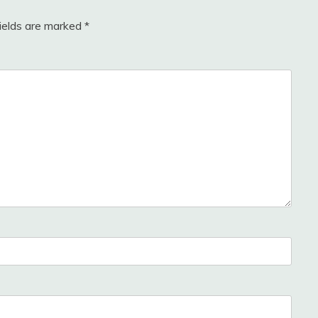
fields are marked
*