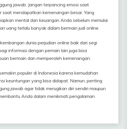
nggung jawab. Jangan terpancing emosi saat
giur saat mendapatkan kemenangan besar. Yang
lu siapkan mental dan keuangan Anda sebelum memulai
n uang terlalu banyak dalam bermain judi online.
rkembangan dunia perjudian online baik dari segi
bagi informasi dengan pemain lain juga bisa
uan bermain dan memperoleh kemenangan.
 semakin populer di Indonesia karena kemudahan
nsi keuntungan yang bisa didapat. Namun, penting
ung jawab agar tidak merugikan diri sendiri maupun
an membantu Anda dalam menikmati pengalaman