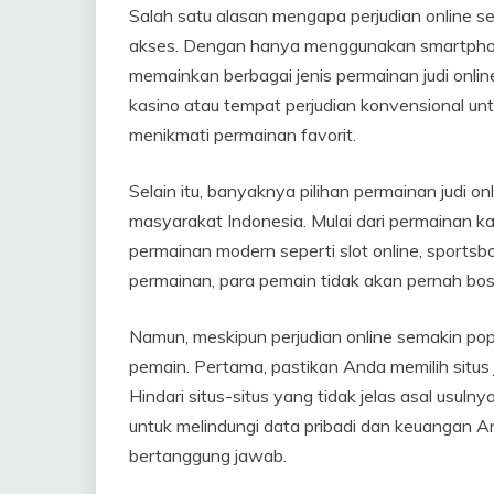
Salah satu alasan mengapa perjudian online s
akses. Dengan hanya menggunakan smartphone
memainkan berbagai jenis permainan judi onlin
kasino atau tempat perjudian konvensional unt
menikmati permainan favorit.
Selain itu, banyaknya pilihan permainan judi onl
masyarakat Indonesia. Mulai dari permainan kasi
permainan modern seperti slot online, sportsb
permainan, para pemain tidak akan pernah bosa
Namun, meskipun perjudian online semakin popu
pemain. Pertama, pastikan Anda memilih situs ju
Hindari situs-situs yang tidak jelas asal usul
untuk melindungi data pribadi dan keuangan A
bertanggung jawab.