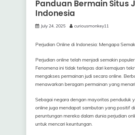
Panduan Bermain Situs J
Indonesia
July 24, 2025
curiousmonkey11
Perjudian Online di Indonesia: Mengapa Semak
Perjudian online telah menjadi semakin populer
Fenomena ini tidak terlepas dari kemajuan t
mengakses permainan judi secara online. Berba
menawarkan beragam permainan yang menari
Sebagai negara dengan mayoritas penduduk ya
online juga mendapat sambutan yang positif d
peruntungan mereka dalam dunia perjudian onli
untuk mencari keuntungan.