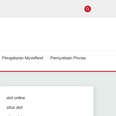
Pengaturan Mywifiext
Pernyataan Privasi
slot online
situs slot